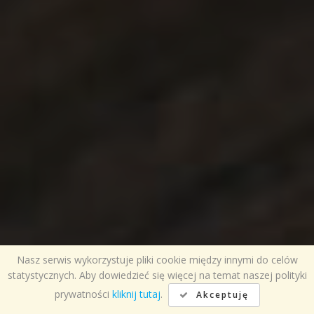
Nasz serwis wykorzystuje pliki cookie między innymi do celów
statystycznych. Aby dowiedzieć się więcej na temat naszej polityki
prywatności
kliknij tutaj
.
Akceptuję