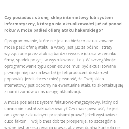
Czy posiadasz stronę, sklep internetowy lub system
informatyczny, którego nie aktualizowałeś już od ponad
roku? A może padłeś ofiarą ataku hakerskiego?
Oprogramowanie, które nie jest na bieżąco aktualizowane
może paść ofarią ataku, a wtedy jest już za późno i straty
wyrządzone przez atak są bardzo wysokie (utrata wizerunku
firmy, spadek pozycji w wyszukiwarce, itd.). W szczególności
oprogramowanie typu open-source musi być aktualizowane
przynajmniej raz na kwartał (jeżeli producent dostarczył
poprawki). Jeżeli chcesz mieć pewność, że Twój sklep
internetowy jest odporny na ewentualne ataki, to skontaktuj się
z nami i zamów u nas usługę aktualizacji.
A może posiadasz system fakturowo-magazynowy, który od
dawna nie został zaktualizowany? Czy masz pewność, że jest
on zgodny z aktualnymi przepisami prawa? Jeżeli wystawiasz
dużo faktur i Twój biznes dobrze prosperuje, to szczególnie
ważne jest przestrzegania prawa, aby ewentualna kontrola nie